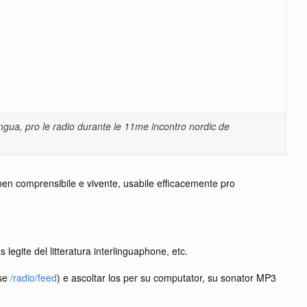
ingua, pro le radio durante le 11me incontro nordic de
e ben comprensibile e vivente, usabile efficacemente pro
egite del litteratura interlinguaphone, etc.
sse
/radio/feed
) e ascoltar los per su computator, su sonator MP3