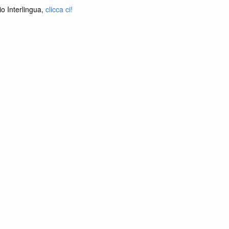
io Interlingua,
clicca ci!