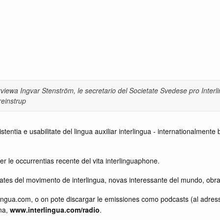
erviewa Ingvar Stenström, le secretario del Societate Svedese pro Interl
reinstrup
stentia e usabilitate del lingua auxiliar interlingua - internationalment
r le occurrentias recente del vita interlinguaphone.
ates del movimento de interlingua, novas interessante del mundo, obras l
lingua.com, o on pote discargar le emissiones como podcasts (al adre
ina,
www.interlingua.com/radio
.