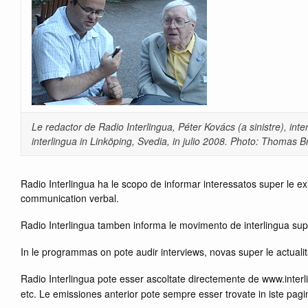
Le redactor de Radio Interlingua, Péter Kovács (a sinistre), int
interlingua in Linköping, Svedia, in julio 2008. Photo: Thomas B
Radio Interlingua ha le scopo de informar interessatos super le exi
communication verbal.
Radio Interlingua tamben informa le movimento de interlingua supe
In le programmas on pote audir interviews, novas super le actualit
Radio Interlingua pote esser ascoltate directemente de www.inter
etc. Le emissiones anterior pote sempre esser trovate in iste pag