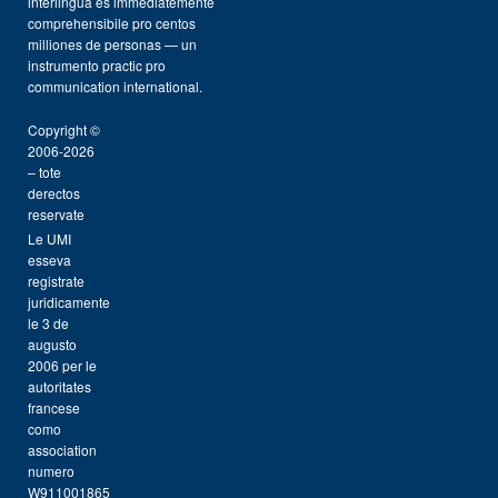
interlingua es immediatemente
comprehensibile pro centos
milliones de personas — un
instrumento practic pro
communication international.
Copyright ©
2006-2026
– tote
derectos
reservate
Le UMI
esseva
registrate
juridicamente
le 3 de
augusto
2006 per le
autoritates
francese
como
association
numero
W911001865