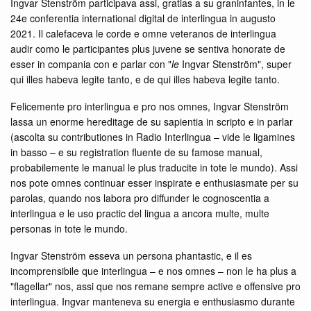
Ingvar Stenström participava assi, gratias a su graninfantes, in le
24e conferentia international digital de interlingua in augusto
2021. Il calefaceva le corde e omne veteranos de interlingua
audir como le participantes plus juvene se sentiva honorate de
esser in compania con e parlar con "
le
Ingvar Stenström", super
qui illes habeva legite tanto, e de qui illes habeva legite tanto.
Felicemente pro interlingua e pro nos omnes, Ingvar Stenström
lassa un enorme hereditage de su sapientia in scripto e in parlar
(ascolta su contributiones in Radio Interlingua – vide le ligamines
in basso – e su registration fluente de su famose manual,
probabilemente le manual le plus traducite in tote le mundo). Assi
nos pote omnes continuar esser inspirate e enthusiasmate per su
parolas, quando nos labora pro diffunder le cognoscentia a
interlingua e le uso practic del lingua a ancora multe, multe
personas in tote le mundo.
Ingvar Stenström esseva un persona phantastic, e il es
incomprensibile que interlingua – e nos omnes – non le ha plus a
"flagellar" nos, assi que nos remane sempre active e offensive pro
interlingua. Ingvar manteneva su energia e enthusiasmo durante