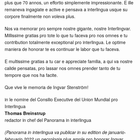
plus que 70 annos, un effortio simplemente impressionante. E ille
remaneva ingagiate e active e pensava a interlingua usque su
corpore finalmente non voleva plus.
Nos va memorar pro sempre nostre gigante, nostre Interlingvar.
Millissime gratias pro tote lo que tu faceva pro nos omnes e tu
contribution totalmente exceptional pro interlingua. Le optime
maniera de honorar te es continuar le labor que tu faceva.
E multissime gratias a tu car e appreciate familia, a qui va nostre
calide pensatas, pro lassar nos omnes prender tanto de tu
tempore que nos ha facite.
Que vive le memoria de Ingvar Stenström!
in le nomine del Consilio Executive del Union Mundial pro
Interlingua
Thomas Breinstrup
redactor in chef del Panorama in interlingua
(Panorama in interlingua va publicar in su edition de januario-
februario 2022 un necrologia plus ample pro honorar Ingvar