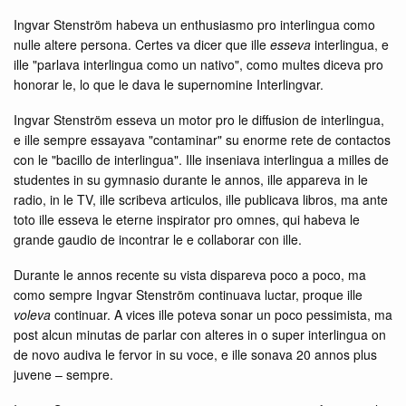
Ingvar Stenström habeva un enthusiasmo pro interlingua como
nulle altere persona. Certes va dicer que ille
esseva
interlingua, e
ille "parlava interlingua como un nativo", como multes diceva pro
honorar le, lo que le dava le supernomine Interlingvar.
Ingvar Stenström esseva un motor pro le diffusion de interlingua,
e ille sempre essayava "contaminar" su enorme rete de contactos
con le "bacillo de interlingua". Ille inseniava interlingua a milles de
studentes in su gymnasio durante le annos, ille appareva in le
radio, in le TV, ille scribeva articulos, ille publicava libros, ma ante
toto ille esseva le eterne inspirator pro omnes, qui habeva le
grande gaudio de incontrar le e collaborar con ille.
Durante le annos recente su vista dispareva poco a poco, ma
como sempre Ingvar Stenström continuava luctar, proque ille
voleva
continuar. A vices ille poteva sonar un poco pessimista, ma
post alcun minutas de parlar con alteres in o super interlingua on
de novo audiva le fervor in su voce, e ille sonava 20 annos plus
juvene – sempre.