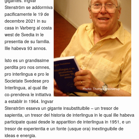
gigantes. Ingvar
Stenström se addormiva
pacificamente le 19 de
decembre 2021 in su
casa in Varberg al costa
west de Svedia in le
presentia de su familia.
Ille habeva 93 annos.
Isto es un grandissime
perdita pro nos omnes,
pro interlingua e pro le
Societate Svedese pro
Interlingua, al qual ille
co-prendeva le initiativa
a establir in 1964. Ingvar
Stenström esseva un gigante insubstituibile – un tresor de
sapientia, un tresor del historia de interlingua in le qual ille habeva
participate quasi desde le apparition de interlingua in 1951, e un
tresor de experientia e un fonte (usque ora) inextinguibile de
ideas e energia.