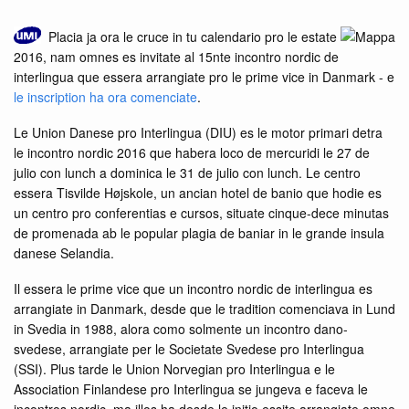
Placia ja ora le cruce in tu calendario pro le estate
2016, nam omnes es invitate al 15nte incontro nordic de
interlingua que essera arrangiate pro le prime vice in Danmark - e
le inscription ha ora comenciate
.
Le Union Danese pro Interlingua (DIU) es le motor primari detra
le incontro nordic 2016 que habera loco de mercuridi le 27 de
julio con lunch a dominica le 31 de julio con lunch. Le centro
essera Tisvilde Højskole, un ancian hotel de banio que hodie es
un centro pro conferentias e cursos, situate cinque-dece minutas
de promenada ab le popular plagia de baniar in le grande insula
danese Selandia.
Il essera le prime vice que un incontro nordic de interlingua es
arrangiate in Danmark, desde que le tradition comenciava in Lund
in Svedia in 1988, alora como solmente un incontro dano-
svedese, arrangiate per le Societate Svedese pro Interlingua
(SSI). Plus tarde le Union Norvegian pro Interlingua e le
Association Finlandese pro Interlingua se jungeva e faceva le