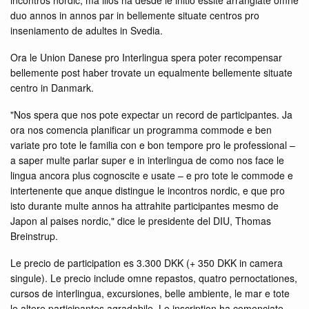
incontros nordic, ma illos ha desde le initio essite arrangiate omne
duo annos in annos par in bellemente situate centros pro
inseniamento de adultes in Svedia.
Ora le Union Danese pro Interlingua spera poter recompensar
bellemente post haber trovate un equalmente bellemente situate
centro in Danmark.
"Nos spera que nos pote expectar un record de participantes. Ja
ora nos comencia planificar un programma commode e ben
variate pro tote le familia con e bon tempore pro le professional –
a saper multe parlar super e in interlingua de como nos face le
lingua ancora plus cognoscite e usate – e pro tote le commode e
intertenente que anque distingue le incontros nordic, e que pro
isto durante multe annos ha attrahite participantes mesmo de
Japon al paises nordic," dice le presidente del DIU, Thomas
Breinstrup.
Le precio de participation es 3.300 DKK (+ 350 DKK in camera
singule). Le precio include omne repastos, quatro pernoctationes,
cursos de interlingua, excursiones, belle ambiente, le mar e tote
le altere participantes agradabile. Le inscription ha comenciate.