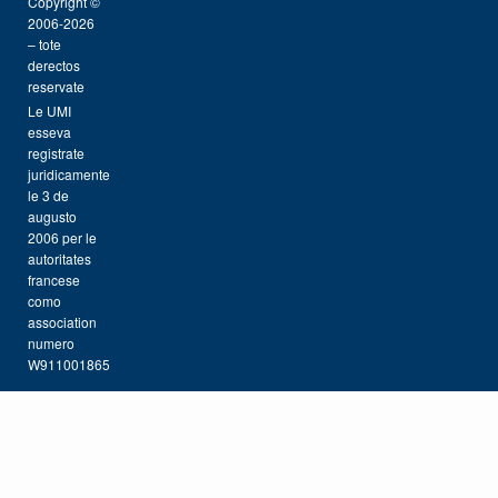
Copyright ©
2006-2026
– tote
derectos
reservate
Le UMI
esseva
registrate
juridicamente
le 3 de
augusto
2006 per le
autoritates
francese
como
association
numero
W911001865