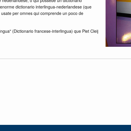
e nederlandese, o qui possede un dictionario
enorme dictionario interlingua-nederlandese (que
ser usate per omnes qui comprende un poco de
ingua" (Dictionario francese-interlingua) que Piet Cleij