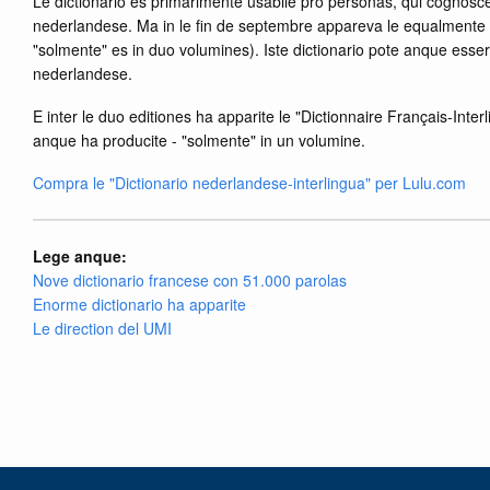
Le dictionario es primarimente usabile pro personas, qui cognosc
nederlandese. Ma in le fin de septembre appareva le equalmente 
"solmente" es in duo volumines). Iste dictionario pote anque es
nederlandese.
E inter le duo editiones ha apparite le "Dictionnaire Français-Interl
anque ha producite - "solmente" in un volumine.
Compra le "Dictionario nederlandese-interlingua" per Lulu.com
Lege anque:
Nove dictionario francese con 51.000 parolas
Enorme dictionario ha apparite
Le direction del UMI